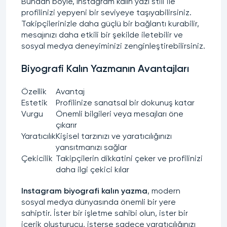
Bundan böyle,
Instagram kalın yazı stili
ile
profilinizi yepyeni bir seviyeye taşıyabilirsiniz.
Takipçilerinizle daha güçlü bir bağlantı kurabilir,
mesajınızı daha etkili bir şekilde iletebilir ve
sosyal medya deneyiminizi zenginleştirebilirsiniz.
Biyografi Kalın Yazmanın Avantajları
Özellik
Avantaj
Estetik
Profilinize sanatsal bir dokunuş katar
Vurgu
Önemli bilgileri veya mesajları öne
çıkarır
Yaratıcılık
Kişisel tarzınızı ve yaratıcılığınızı
yansıtmanızı sağlar
Çekicilik
Takipçilerin dikkatini çeker ve profilinizi
daha ilgi çekici kılar
Instagram biyografi kalın yazma
, modern
sosyal medya dünyasında önemli bir yere
sahiptir. İster bir işletme sahibi olun, ister bir
içerik oluşturucu, isterse sadece yaratıcılığınızı