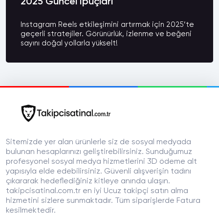
2025 Güncel İpuçları
Instagram Reels etkileşimini artırmak için 2025’te
geçerli stratejiler. Görünürlük, izlenme ve beğeni
sayını doğal yollarla yükselt!
Sitemizde yer alan ürünlerle siz de sosyal medyada
bulunan hesaplarınızı geliştirebilirsiniz. Sunduğumuz
profesyonel sosyal medya hizmetlerini 3D ödeme alt
yapısıyla elde edebilirsiniz. Güvenli alışverişin tadını
çıkararak hedeflediğiniz kitleye anında ulaşın.
takipcisatinal.com.tr en iyi Ucuz takipçi satın alma
hizmetini sizlere sunmaktadır. Tüm siparişlerde Fatura
kesilmektedir.