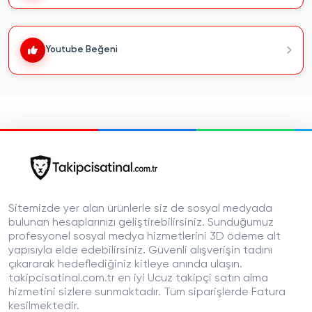
Youtube Beğeni Hilesi 2025
sayesinde
içeriklerinizin izlenme ve etkileşim oranı yükselir.
Beğeni sayısı arttıkça videolarınız keşfet
Youtube Beğeni
bölümünde daha fazla görünür ve organik
izleyiciler tarafından da ilgi görmeye başlar.
Düzenli kullanım, kanalınızın büyüme hızını
artırırken daha geniş bir kitleye ulaşmanızı sağlar.
Unutmayın, kaliteli içerik üretmek her zaman
uzun vadeli başarının anahtarıdır. Beğeni hilesi
aracı ise size ekstra bir destek sunarak
hedeflerinize çok daha hızlı ulaşmanıza yardımcı
olur.
Daha fazla resmi bilgi için
YouTube Help Center
Sitemizde yer alan ürünlerle siz de sosyal medyada
sayfasını ziyaret edebilirsiniz.
bulunan hesaplarınızı geliştirebilirsiniz. Sunduğumuz
Beğeni Arttırma Araçlarının
profesyonel sosyal medya hizmetlerini 3D ödeme alt
yapısıyla elde edebilirsiniz. Güvenli alışverişin tadını
Güvenilirliği: Gerçeklerin Peşinde
çıkararak hedeflediğiniz kitleye anında ulaşın.
Youtube platformunda içerik üreticileri,
takipcisatinal.com.tr en iyi Ucuz takipçi satın alma
videolarını öne çıkarmak için çeşitli yollar arıyor.
hizmetini sizlere sunmaktadır. Tüm siparişlerde Fatura
Ancak
Youtube Beğeni Hilesi
kullanmanın
kesilmektedir.