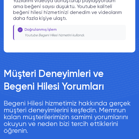
ya dönüştürüp paylaşıyordum
Sanatsal videol
 düşüktü. Youtube kaliteli
beğeni azdı. You
zmetinizi denedim ve videolarım
aracınızı dene
ulaştı.
kaldım.
lem
Doğrulanmış İ
esi hizmetini kullandı.
Youtube Begeni Hi
Müşteri Deneyimleri ve
Begeni Hilesi Yorumları
Begeni Hilesi hizmetimiz hakkında gerçek
müşteri deneyimlerini keşfedin. Memnun
kalan müşterilerimizin samimi yorumlarını
okuyun ve neden bizi tercih ettiklerini
öğrenin.