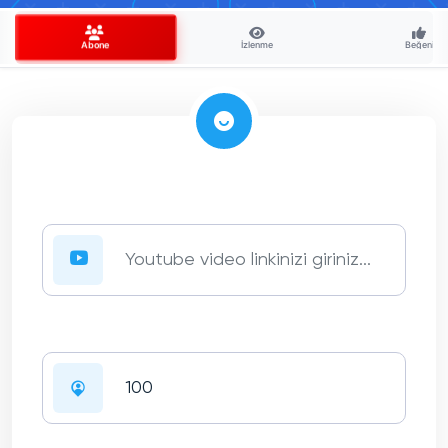
İzlenme
Beğeni
Abone