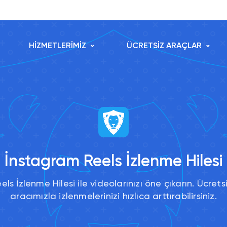
HİZMETLERİMİZ
ÜCRETSİZ ARAÇLAR
İnstagram Reels İzlenme Hilesi
ls İzlenme Hilesi ile videolarınızı öne çıkarın. Ücretsi
aracımızla izlenmelerinizi hızlıca arttırabilirsiniz.