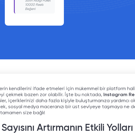
Satın Aldığı Paket
Satın Aldığı Paket
7500 Reels
5000 Reels
Beğeni
Beğeni
n kendilerini ifade etmeleri için mükemmel bir platform haline
leyi çekmek bazen zor olabilir. İşte bu noktada,
Instagram Ree
, içeriklerinizi daha fazla kişiyle buluşturmanıza yardımcı olu
rek, sosyal medya maceranızı bir üst seviyeye taşımaya ne d
 tamamen size bağlı!
ayısını Artırmanın Etkili Yolları