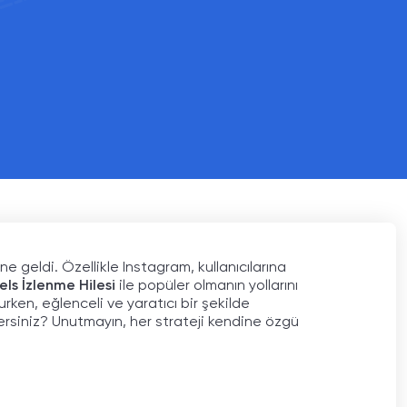
İşlem
Doğrulanmış
Satın Aldığı Paket
İşlem
4000 Reels
Satın Aldığı Paket
Beğeni
3000 Reels
Beğeni
 geldi. Özellikle Instagram, kullanıcılarına
ls İzlenme Hilesi
ile popüler olmanın yollarını
rken, eğlenceli ve yaratıcı bir şekilde
ersiniz? Unutmayın, her strateji kendine özgü