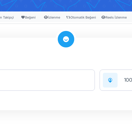
n Takipçi
Beğeni
İzlenme
Otomatik Beğeni
Reels İzlenme