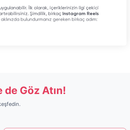
anabilir. İlk olarak, içeriklerinizin ilgi çekici
ırabilirsiniz. Şimdilik, birkaç
Instagram Reels
e aklınızda bulundurmanız gereken birkaç adım:
tutku ve yaratıcılık ile bu yolculuk daha keyifli
lde Edilir?
 de Göz Atın!
anında ve hedef kitlenizin en aktif olduğu anlarda
 trend müzikler ve yaratıcı fikirlerle dikkat çekin.
ir kaynaklardan faydalanarak
Instagram Reels
keşfedin.
Yaklaşımlar