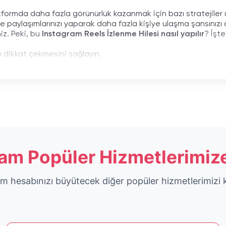
formda daha fazla görünürlük kazanmak için bazı stratejiler uygul
paylaşımlarınızı yaparak daha fazla kişiye ulaşma şansınızı art
niz. Peki, bu
Instagram Reels İzlenme Hilesi nasıl yapılır
? İşt
n dikkat çekmesini sağlayın.
i genişletin.
sek olmalı.
Hilesi 2025
için sağlam bir temel oluşturabilirsiniz. Unutmayın, 
olarla Nasıl Daha Fazla İzleyici E
ram Popüler Hizmetlerimize
ştırmak için bazı ipuçları var. İlk olarak, paylaşımlarınızı zam
popüler olmanın yollarını keşfedin; kullanıcıların ilgisini çekecek
enilir mi
sorusunu akıldan çıkarmamalısınız. Sadece güvenil
m hesabınızı büyütecek diğer popüler hizmetlerimizi 
rim.
n Instagram Reels'te Stratejik 