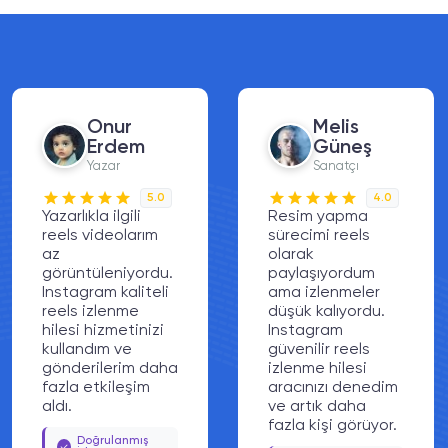
Melis
Can
Güneş
Polat
Sanatçı
Avukat
4.0
5.0
Resim yapma
Profesyonel
sürecimi reels
paylaşımlarımı
olarak
daha fazla kişiye
paylaşıyordum
ulaştırmak için
ama izlenmeler
instagram gerçek
düşük kalıyordu.
reels izlenme
Instagram
hilesi hizmetinizi
güvenilir reels
kullandım ve
izlenme hilesi
sonuçlardan çok
aracınızı denedim
memnun kaldım.
ve artık daha
Doğrulanmış
fazla kişi görüyor.
İşlem