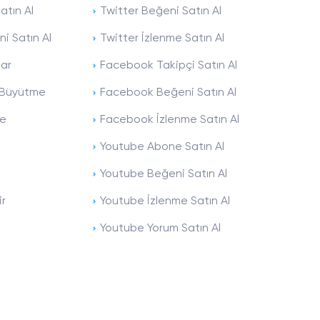
atın Al
Twitter Beğeni Satın Al
i Satın Al
Twitter İzlenme Satın Al
dikkatini çekmenin en hızlı yollarından biri
ksek izlenme rakamlarına ulaşmanın etkili
lar
Facebook Takipçi Satın Al
ı Büyütme
Facebook Beğeni Satın Al
emin sunduğu alana
Reels videonuzun
ndan sadece
Gönder
butonuna tıklamanız
me
Facebook İzlenme Satın Al
Youtube Abone Satın Al
deolarınızın keşfete düşme ihtimalini daha da
 takipçi sayınızın artmasına hem de markalaşma
Youtube Beğeni Satın Al
ir
Youtube İzlenme Satın Al
rinizi destekleyebilirsiniz. Daha güçlü bir büyüme
Youtube Yorum Satın Al
ün ve dikkat çekici hale getirin. Kullanıcıların
lı geçişler kullanmanız da izleyiciler üzerinde