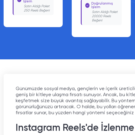
Satın Aldığı Paket
Doğrulanmış
10000 Reels
İşlem
Beğeni
Satın Aldığı Paket
20000 Reels
Beğeni
Günümüzde sosyal medya, gençlerin ve içerik üreticileri
geniş bir kitleye ulaşma fırsatı sunuyor. Ancak, bu kit
keşfetmek size büyük avantaj sağlayabilir. Bu yöntemler
görünürlüğünüzü artıracak. O halde, bu yolları öğrene
fırsatlar sunar, bu yüzden hangi yöntemi seçeceğiniz
Instagram Reels'de İzlenme S