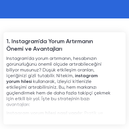
1. Instagram'da Yorum Artırmanın
Önemi ve Avantajları
Instagram'da yorum artırmanın, hesabınızın
görünürlüğünü önemli ölçüde artırabileceğini
biliyor musunuz? Düşük etkileşim oranları,
içeriğinizi gizli tutabilir. Nitekim,
instagram
yorum hilesi
kullanarak, izleyici kitlenizle
etkileşimi artırabilirsiniz. Bu, hem markanızı
güçlendirmek hem de daha fazla takipçi çekmek
için etkili bir yol. İşte bu stratejinin bazı
avantajları:
instagram yorum hilesi nasıl yapılır
: Pratik ve
hızlı bir yöntemle daha fazla yorum alabilirsiniz.
Etkileşimi artırma: Yorum sayısı arttıkça, diğer