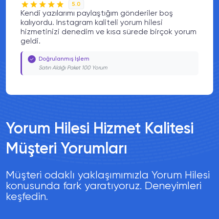
5.0
önderiler boş
Resimlerime kimse yorum ya
orum hilesi
güvenilir yorum hilesi aracınız
sürede birçok yorum
içeriklerim çok daha fazla ilg
Doğrulanmış İşlem
Satın Aldığı Paket 100 Harita Yorum
Yorum Hilesi Hizmet Kalitesi
Müşteri Yorumları
Müşteri odaklı yaklaşımımızla Yorum Hilesi
konusunda fark yaratıyoruz. Deneyimleri
keşfedin.