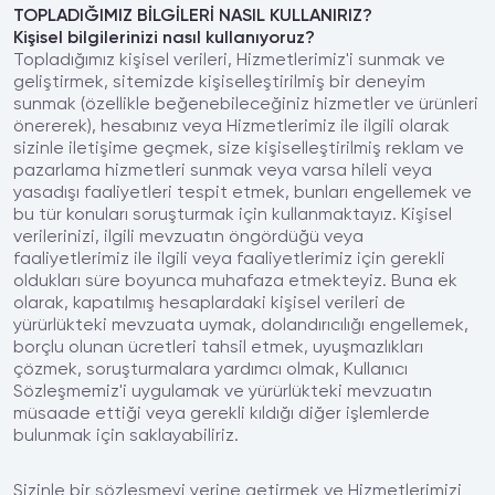
TOPLADIĞIMIZ BİLGİLERİ NASIL KULLANIRIZ?
Kişisel bilgilerinizi nasıl kullanıyoruz?
Topladığımız kişisel verileri, Hizmetlerimiz'i sunmak ve
geliştirmek, sitemizde kişiselleştirilmiş bir deneyim
sunmak (özellikle beğenebileceğiniz hizmetler ve ürünleri
önererek), hesabınız veya Hizmetlerimiz ile ilgili olarak
sizinle iletişime geçmek, size kişiselleştirilmiş reklam ve
pazarlama hizmetleri sunmak veya varsa hileli veya
yasadışı faaliyetleri tespit etmek, bunları engellemek ve
bu tür konuları soruşturmak için kullanmaktayız. Kişisel
verilerinizi, ilgili mevzuatın öngördüğü veya
faaliyetlerimiz ile ilgili veya faaliyetlerimiz için gerekli
oldukları süre boyunca muhafaza etmekteyiz. Buna ek
olarak, kapatılmış hesaplardaki kişisel verileri de
yürürlükteki mevzuata uymak, dolandırıcılığı engellemek,
borçlu olunan ücretleri tahsil etmek, uyuşmazlıkları
çözmek, soruşturmalara yardımcı olmak, Kullanıcı
Sözleşmemiz'i uygulamak ve yürürlükteki mevzuatın
müsaade ettiği veya gerekli kıldığı diğer işlemlerde
bulunmak için saklayabiliriz.
Sizinle bir sözleşmeyi yerine getirmek ve Hizmetlerimizi