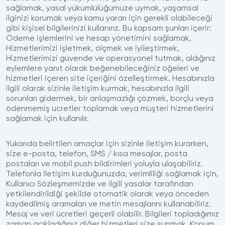
sağlamak, yasal yükümlülüğümüze uymak, yaşamsal
ilginizi korumak veya kamu yararı için gerekli olabileceği
gibi kişisel bilgilerinizi kullanırız. Bu kapsam şunları içerir:
Ödeme işlemlerini ve hesap yönetimini sağlamak,
Hizmetlerimizi işletmek, ölçmek ve iyileştirmek,
Hizmetlerimizi güvende ve operasyonel tutmak, aldığınız
eylemlere yanıt olarak beğenebileceğiniz öğeleri ve
hizmetleri içeren site içeriğini özelleştirmek. Hesabınızla
ilgili olarak sizinle iletişim kurmak, hesabınızla ilgili
sorunları gidermek, bir anlaşmazlığı çözmek, borçlu veya
ödenmemiş ücretler toplamak veya müşteri hizmetlerini
sağlamak için kullanılır.
Yukarıda belirtilen amaçlar için sizinle iletişim kurarken,
size e-posta, telefon, SMS / kısa mesajlar, posta
postaları ve mobil push bildirimleri yoluyla ulaşabiliriz.
Telefonla iletişim kurduğunuzda, verimliliği sağlamak için,
Kullanıcı Sözleşmemizde ve ilgili yasalar tarafından
yetkilendirildiği şekilde otomatik olarak veya önceden
kaydedilmiş aramaları ve metin mesajlarını kullanabiliriz.
Mesaj ve veri ücretleri geçerli olabilir. Bilgileri topladığımız
zaman açıkladığınız diğer hizmetleri size sunmak. Konum