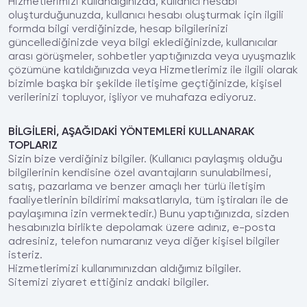
Hizmetlerimizi kullandığınızda, kullanıcı hesabı
oluşturduğunuzda, kullanıcı hesabı oluşturmak için ilgili
formda bilgi verdiğinizde, hesap bilgilerinizi
güncellediğinizde veya bilgi eklediğinizde, kullanıcılar
arası görüşmeler, sohbetler yaptığınızda veya uyuşmazlık
çözümüne katıldığınızda veya Hizmetlerimiz ile ilgili olarak
bizimle başka bir şekilde iletişime geçtiğinizde, kişisel
verilerinizi topluyor, işliyor ve muhafaza ediyoruz.
BİLGİLERİ, AŞAĞIDAKİ YÖNTEMLERİ KULLANARAK
TOPLARIZ
Sizin bize verdiğiniz bilgiler. (Kullanıcı paylaşmış olduğu
bilgilerinin kendisine özel avantajların sunulabilmesi,
satış, pazarlama ve benzer amaçlı her türlü iletişim
faaliyetlerinin bildirimi maksatlarıyla, tüm iştiraları ile de
paylaşımına izin vermektedir.) Bunu yaptığınızda, sizden
hesabınızla birlikte depolamak üzere adınız, e-posta
adresiniz, telefon numaranız veya diğer kişisel bilgiler
isteriz.
Hizmetlerimizi kullanımınızdan aldığımız bilgiler.
Sitemizi ziyaret ettiğiniz andaki bilgiler.