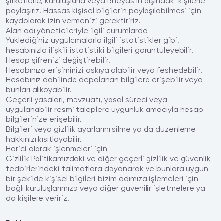
şirketlerle, kuruluşlarla veya Rheyds’ın dışındaki kişilerle
paylaşırız. Hassas kişisel bilgilerin paylaşılabilmesi için
kaydolarak izin vermenizi gerektiririz.
Alan adı yöneticileriyle ilgili durumlarda
Yüklediğiniz uygulamalarla ilgili istatistikler gibi,
hesabınızla ilişkili istatistiki bilgileri görüntüleyebilir.
Hesap şifrenizi değiştirebilir.
Hesabınıza erişiminizi askıya alabilir veya feshedebilir.
Hesabınız dahilinde depolanan bilgilere erişebilir veya
bunları alıkoyabilir.
Geçerli yasaları, mevzuatı, yasal süreci veya
uygulanabilir resmi taleplere uygunluk amacıyla hesap
bilgilerinize erişebilir.
Bilgileri veya gizlilik ayarlarını silme ya da düzenleme
hakkınızı kısıtlayabilir.
Harici olarak işlenmeleri için
Gizlilik Politikamızdaki ve diğer geçerli gizlilik ve güvenlik
tedbirlerindeki talimatlara dayanarak ve bunlara uygun
bir şekilde kişisel bilgileri bizim adımıza işlemeleri için
bağlı kuruluşlarımıza veya diğer güvenilir işletmelere ya
da kişilere veririz.