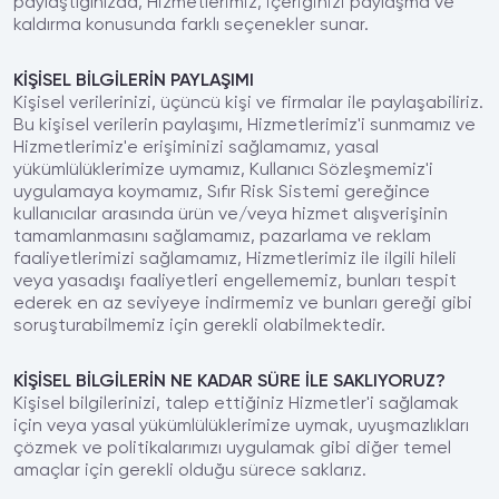
paylaştığınızda, Hizmetlerimiz, içeriğinizi paylaşma ve
kaldırma konusunda farklı seçenekler sunar.
KİŞİSEL BİLGİLERİN PAYLAŞIMI
Kişisel verilerinizi, üçüncü kişi ve firmalar ile paylaşabiliriz.
Bu kişisel verilerin paylaşımı, Hizmetlerimiz'i sunmamız ve
Hizmetlerimiz'e erişiminizi sağlamamız, yasal
yükümlülüklerimize uymamız, Kullanıcı Sözleşmemiz'i
uygulamaya koymamız, Sıfır Risk Sistemi gereğince
kullanıcılar arasında ürün ve/veya hizmet alışverişinin
tamamlanmasını sağlamamız, pazarlama ve reklam
faaliyetlerimizi sağlamamız, Hizmetlerimiz ile ilgili hileli
veya yasadışı faaliyetleri engellememiz, bunları tespit
ederek en az seviyeye indirmemiz ve bunları gereği gibi
soruşturabilmemiz için gerekli olabilmektedir.
KİŞİSEL BİLGİLERİN NE KADAR SÜRE İLE SAKLIYORUZ?
Kişisel bilgilerinizi, talep ettiğiniz Hizmetler'i sağlamak
için veya yasal yükümlülüklerimize uymak, uyuşmazlıkları
çözmek ve politikalarımızı uygulamak gibi diğer temel
amaçlar için gerekli olduğu sürece saklarız.