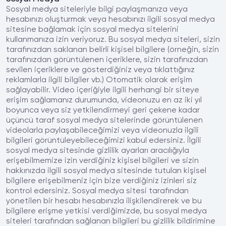
Sosyal medya siteleriyle bilgi paylaşmanıza veya
hesabınızı oluşturmak veya hesabınızı ilgili sosyal medya
sitesine bağlamak için sosyal medya sitelerini
kullanmanıza izin veriyoruz. Bu sosyal medya siteleri, sizin
tarafınızdan saklanan belirli kişisel bilgilere (örneğin, sizin
tarafınızdan görüntülenen içeriklere, sizin tarafınızdan
sevilen içeriklere ve gösterdiğiniz veya tıklattığınız
reklamlarla ilgili bilgiler vb.) Otomatik olarak erişim
sağlayabilir. Video içeriğiyle ilgili herhangi bir siteye
erişim sağlamanız durumunda, videonuzu en az iki yıl
boyunca veya siz yetkilendirmeyi geri çekene kadar
üçüncü taraf sosyal medya sitelerinde görüntülenen
videolarla paylaşabileceğimizi veya videonuzla ilgili
bilgileri görüntüleyebileceğimizi kabul edersiniz. İlgili
sosyal medya sitesinde gizlilik ayarları aracılığıyla
erişebilmemize izin verdiğiniz kişisel bilgileri ve sizin
hakkınızda ilgili sosyal medya sitesinde tutulan kişisel
bilgilere erişebilmeniz için bize verdiğiniz izinleri siz
kontrol edersiniz. Sosyal medya sitesi tarafından
yönetilen bir hesabı hesabınızla ilişkilendirerek ve bu
bilgilere erişme yetkisi verdiğimizde, bu sosyal medya
siteleri tarafından sağlanan bilgileri bu gizlilik bildirimine