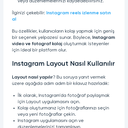
veya düzenlemelerinizi kaydedebilirsiniz.
İlginizi çekebilir:
Instagram reels izlenme satın
al
Bu özellikler, kullanıcıların
kolajı yapmak
için geniş
bir seçenek yelpazesi sunar. Böylece,
Instagram
video ve fotograf kolaj
oluşturmak isteyenler
için ideal bir platform olur.
Instagram Layout Nasıl Kullanılır
Layout nasıl yapılır
? Bu soruya yanıt vermek
üzere aşağıda adım adım bir kılavuz hazırladık:
İlk olarak
, Instagram'da
fotoğraf paylaşmak
için Layout uygulamasını açın.
Kolajı oluşturmanız
için fotoğraflarınızı seçin
veya yeni fotoğraflar çekin.
Instagram uygulamasını açın
ve
düzenlemelerinizi tamamlayın.