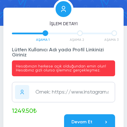
İŞLEM DETAYI
AŞAMA 1
AŞAMA 2
AŞAMA 3
Lütfen Kullanıcı Adı yada Profil Linkinizi
Giriniz
Hesabınızın herkese açık olduğundan emin olun!
Hesabınız gizli olursa işleminiz gerçekleşmez.
1249.50₺
Devam Et