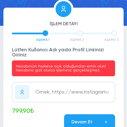
İŞLEM DETAYI
AŞAMA 1
AŞAMA 2
AŞAMA 3
Lütfen Kullanıcı Adı yada Profil Linkinizi
Giriniz
Hesabınızın herkese açık olduğundan emin olun!
Hesabınız gizli olursa işleminiz gerçekleşmez.
799.90₺
Devam Et