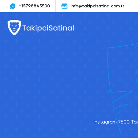
+15798843500
info@takipcisatinal.com.tr
Instagram 7500 Taki