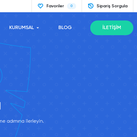
Favoriler
Sipariş Sorgula
0
KURUMSAL
BLOG
İLETİŞİM
l
e adımına ilerleyin.