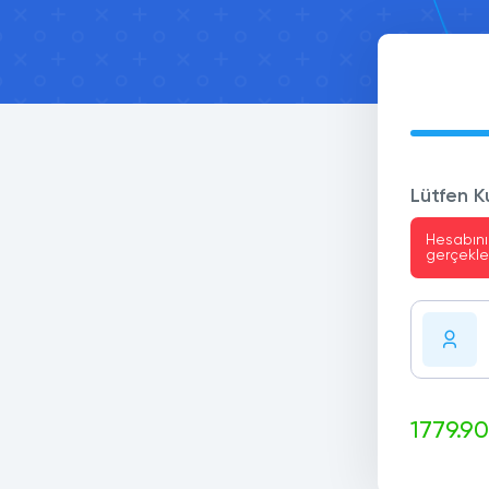
Lütfen Ku
Hesabını
gerçekl
1779.9