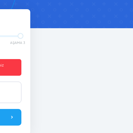
AŞAMA 3
iz