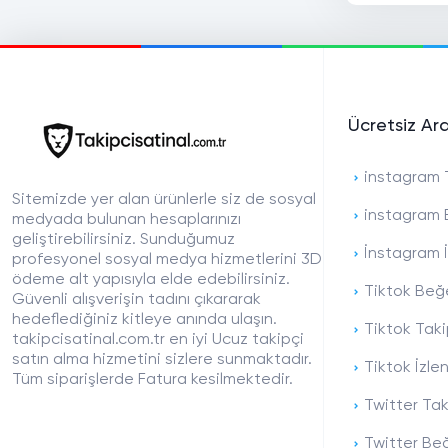
Ücretsiz Ar
instagram T
Sitemizde yer alan ürünlerle siz de sosyal
instagram 
medyada bulunan hesaplarınızı
geliştirebilirsiniz. Sunduğumuz
İnstagram İ
profesyonel sosyal medya hizmetlerini 3D
ödeme alt yapısıyla elde edebilirsiniz.
Tiktok Beğe
Güvenli alışverişin tadını çıkararak
hedeflediğiniz kitleye anında ulaşın.
Tiktok Taki
takipcisatinal.com.tr en iyi Ucuz takipçi
satın alma hizmetini sizlere sunmaktadır.
Tiktok İzle
Tüm siparişlerde Fatura kesilmektedir.
Twitter Tak
Twitter Beğ