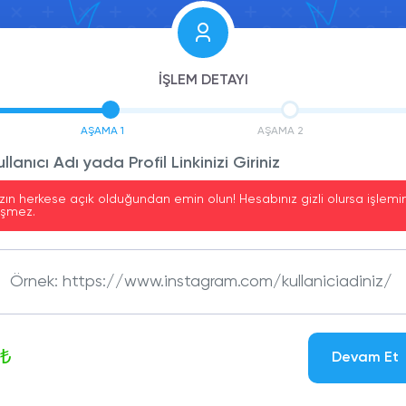
İŞLEM DETAYI
AŞAMA 1
AŞAMA 2
llanıcı Adı yada Profil Linkinizi Giriniz
zın herkese açık olduğundan emin olun! Hesabınız gizli olursa işlemin
eşmez.
0₺
Devam Et