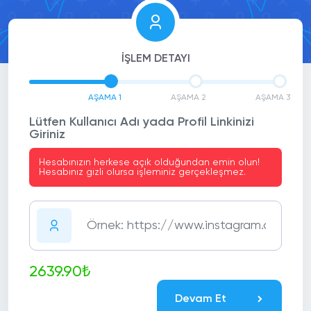
İŞLEM DETAYI
AŞAMA 1
AŞAMA 2
AŞAMA 3
Lütfen Kullanıcı Adı yada Profil Linkinizi
Giriniz
Hesabınızın herkese açık olduğundan emin olun!
Hesabınız gizli olursa işleminiz gerçekleşmez.
2639.90₺
Devam Et