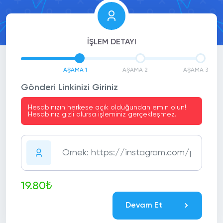
İŞLEM DETAYI
AŞAMA 1
AŞAMA 2
AŞAMA 3
Gönderi Linkinizi Giriniz
Hesabınızın herkese açık olduğundan emin olun!
Hesabınız gizli olursa işleminiz gerçekleşmez.
19.80₺
Devam Et