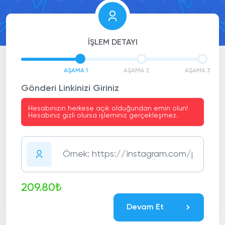
İŞLEM DETAYI
AŞAMA 1
AŞAMA 2
AŞAMA 3
Gönderi Linkinizi Giriniz
Hesabınızın herkese açık olduğundan emin olun!
Hesabınız gizli olursa işleminiz gerçekleşmez.
209.80₺
Devam Et