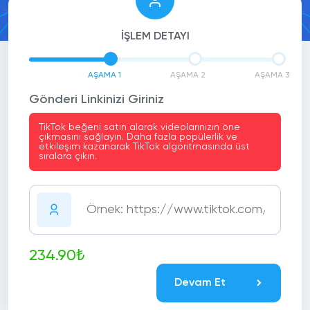
İŞLEM DETAYI
AŞAMA 1
AŞAMA 2
AŞAMA 3
Gönderi Linkinizi Giriniz
TikTok beğeni satın alarak videolarınızın öne
çıkmasını sağlayın. Daha fazla popülerlik ve
etkileşim kazanarak TikTok algoritmasında üst
sıralara çıkın.
234.90₺
Devam Et