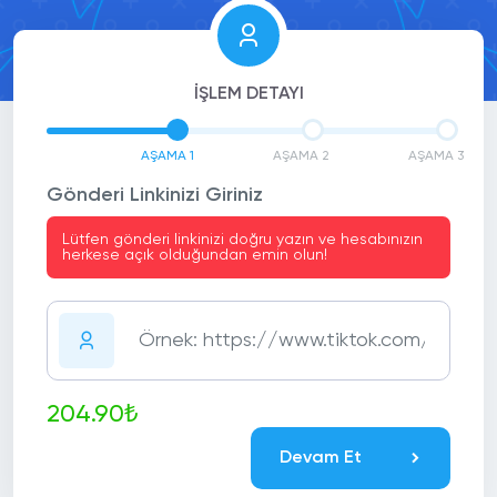
İŞLEM DETAYI
AŞAMA 1
AŞAMA 2
AŞAMA 3
Gönderi Linkinizi Giriniz
Lütfen gönderi linkinizi doğru yazın ve hesabınızın
herkese açık olduğundan emin olun!
204.90₺
Devam Et