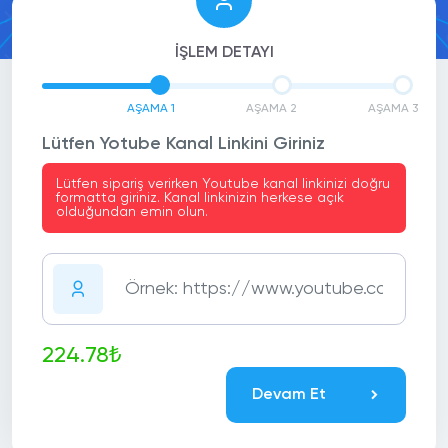
İŞLEM DETAYI
AŞAMA 1
AŞAMA 2
AŞAMA 3
Lütfen Yotube Kanal Linkini Giriniz
Lütfen sipariş verirken Youtube kanal linkinizi doğru
formatta giriniz. Kanal linkinizin herkese açık
olduğundan emin olun.
224.78₺
Devam Et