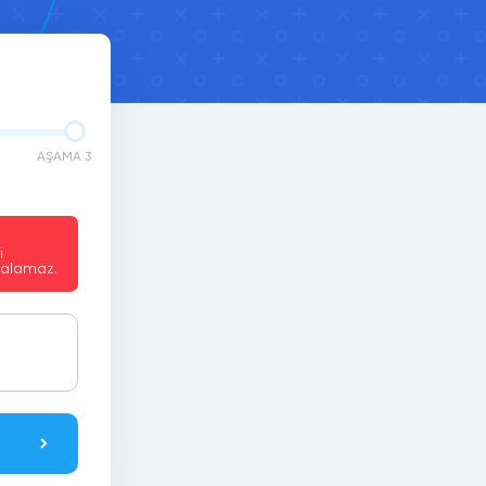
AŞAMA 3
i
e alamaz.