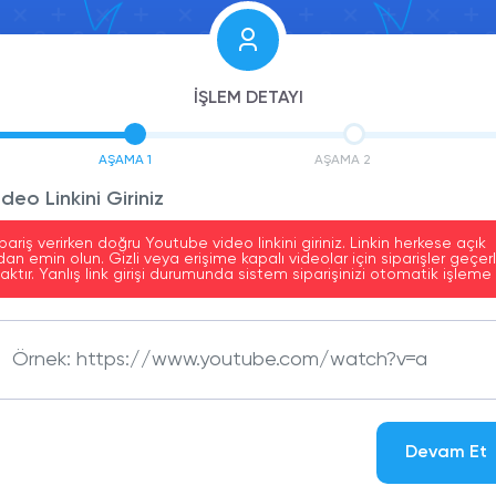
İŞLEM DETAYI
AŞAMA 1
AŞAMA 2
deo Linkini Giriniz
pariş verirken doğru Youtube video linkini giriniz. Linkin herkese açık
n emin olun. Gizli veya erişime kapalı videolar için siparişler geçerl
ktır. Yanlış link girişi durumunda sistem siparişinizi otomatik işlem
Devam Et