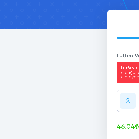
Lütfen Vi
Lütfen si
olduğunda
olmayaca
46.04₺