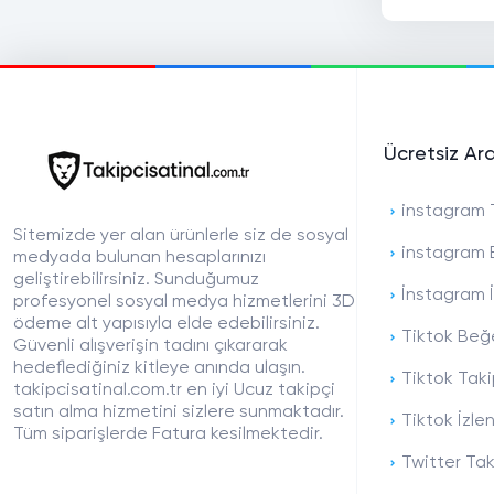
Ücretsiz Ar
instagram T
Sitemizde yer alan ürünlerle siz de sosyal
instagram 
medyada bulunan hesaplarınızı
geliştirebilirsiniz. Sunduğumuz
İnstagram İ
profesyonel sosyal medya hizmetlerini 3D
ödeme alt yapısıyla elde edebilirsiniz.
Tiktok Beğe
Güvenli alışverişin tadını çıkararak
hedeflediğiniz kitleye anında ulaşın.
Tiktok Taki
takipcisatinal.com.tr en iyi Ucuz takipçi
satın alma hizmetini sizlere sunmaktadır.
Tiktok İzle
Tüm siparişlerde Fatura kesilmektedir.
Twitter Tak