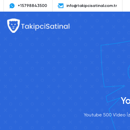
+15798843500
info@takipcisatinal.com.tr
Yo
Youtube 500 Video İzl