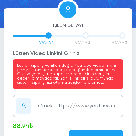
İŞLEM DETAYI
AŞAMA 1
AŞAMA 2
AŞAMA 3
Lütfen Video Linkini Giriniz
Lütfen sipariş verirken doğru Youtube video linkini
giriniz. Linkin herkese açık olduğundan emin olun.
Gizli veya erişime kapalı videolar için siparişler
geçerli olmayacaktır. Yanlış link girişi durumunda
sistem siparişinizi otomatik işleme alamaz.
88.94₺