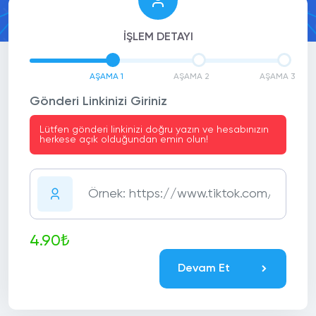
İŞLEM DETAYI
AŞAMA 1
AŞAMA 2
AŞAMA 3
Gönderi Linkinizi Giriniz
Lütfen gönderi linkinizi doğru yazın ve hesabınızın
herkese açık olduğundan emin olun!
4.90₺
Devam Et