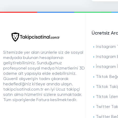
Ücretsiz Ar
instagram T
Sitemizde yer alan ürünlerle siz de sosyal
instagram 
medyada bulunan hesaplarınızı
geliştirebilirsiniz. Sunduğumuz
İnstagram İ
profesyonel sosyal medya hizmetlerini 3D
ödeme alt yapısıyla elde edebilirsiniz.
Tiktok Beğe
Güvenli alışverişin tadını çıkararak
hedeflediğiniz kitleye anında ulaşın.
Tiktok Taki
takipcisatinal.com.tr en iyi Ucuz takipçi
satın alma hizmetini sizlere sunmaktadır.
Tiktok İzle
Tüm siparişlerde Fatura kesilmektedir.
Twitter Tak
Twitter Beğ