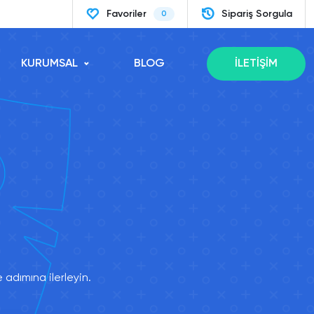
Favoriler
Sipariş Sorgula
0
KURUMSAL
BLOG
İLETİŞİM
adımına ilerleyin.