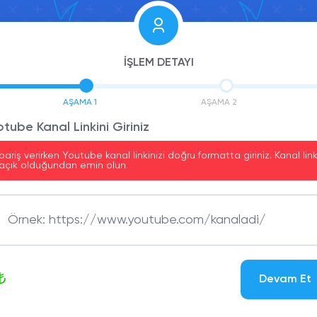
İŞLEM DETAYI
AŞAMA 1
AŞAMA 2
otube Kanal Linkini Giriniz
pariş verirken Youtube kanal linkinizi doğru formatta giriniz. Kanal link
açık olduğundan emin olun.
₺
Devam Et