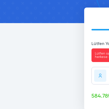
Lütfen Y
Lütfen si
herkese 
584.78