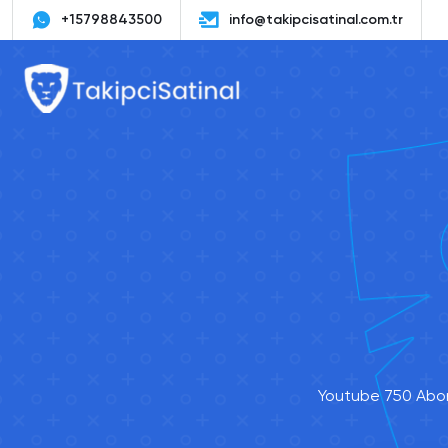
+15798843500
info@takipcisatinal.com.tr
Youtube 750 Abone