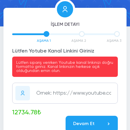
İŞLEM DETAYI
AŞAMA 1
AŞAMA 2
AŞAMA 3
Lütfen Yotube Kanal Linkini Giriniz
Lütfen sipariş verirken Youtube kanal linkinizi doğru
formatta giriniz. Kanal linkinizin herkese açık
olduğundan emin olun.
12734.78₺
Devam Et