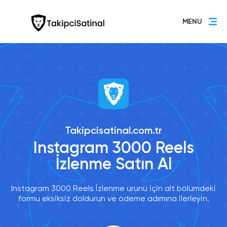
MENU
Takipcisatinal.com.tr
Instagram 3000 Reels
İzlenme Satın Al
Instagram 3000 Reels İzlenme ürünü için alt bölümdeki
formu eksiksiz doldurun ve ödeme adımına ilerleyin.