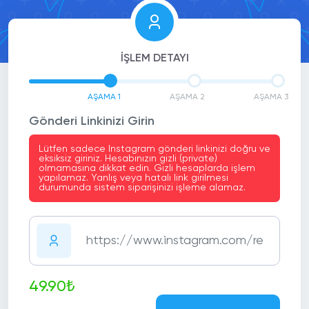
İŞLEM DETAYI
AŞAMA 1
AŞAMA 2
AŞAMA 3
Gönderi Linkinizi Girin
Lütfen sadece Instagram gönderi linkinizi doğru ve
eksiksiz giriniz. Hesabınızın gizli (private)
olmamasına dikkat edin. Gizli hesaplarda işlem
yapılamaz. Yanlış veya hatalı link girilmesi
durumunda sistem siparişinizi işleme alamaz.
49.90₺