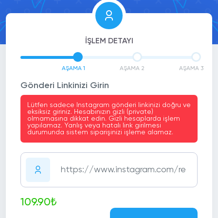
İŞLEM DETAYI
AŞAMA 1
AŞAMA 2
AŞAMA 3
Gönderi Linkinizi Girin
Lütfen sadece Instagram gönderi linkinizi doğru ve
eksiksiz giriniz. Hesabınızın gizli (private)
olmamasına dikkat edin. Gizli hesaplarda işlem
yapılamaz. Yanlış veya hatalı link girilmesi
durumunda sistem siparişinizi işleme alamaz.
109.90₺