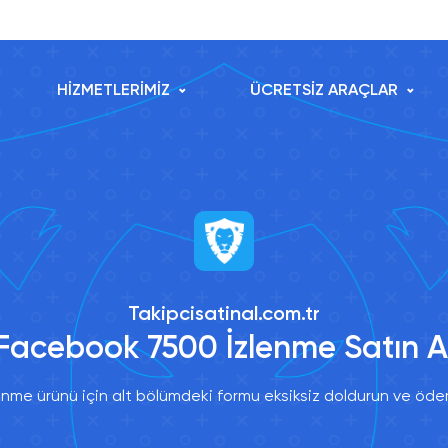
HİZMETLERİMİZ
ÜCRETSİZ ARAÇLAR
Takipcisatinal.com.tr
Facebook 7500 İzlenme Satın A
me ürünü için alt bölümdeki formu eksiksiz doldurun ve ödem