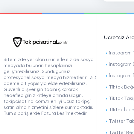
Ücretsiz Ar
instagram T
Sitemizde yer alan ürünlerle siz de sosyal
instagram 
medyada bulunan hesaplarınızı
geliştirebilirsiniz. Sunduğumuz
İnstagram İ
profesyonel sosyal medya hizmetlerini 3D
ödeme alt yapısıyla elde edebilirsiniz.
Tiktok Beğe
Güvenli alışverişin tadını çıkararak
hedeflediğiniz kitleye anında ulaşın.
Tiktok Taki
takipcisatinal.com.tr en iyi Ucuz takipçi
satın alma hizmetini sizlere sunmaktadır.
Tiktok İzle
Tüm siparişlerde Fatura kesilmektedir.
Twitter Tak
Twitter Beğ