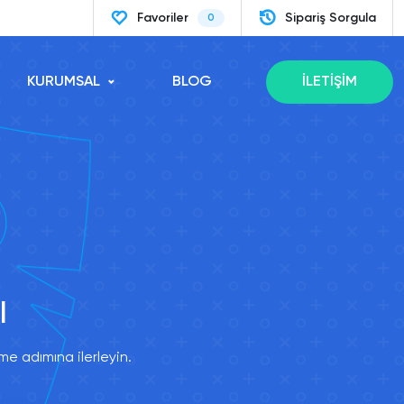
Favoriler
Sipariş Sorgula
0
KURUMSAL
BLOG
İLETİŞİM
l
e adımına ilerleyin.