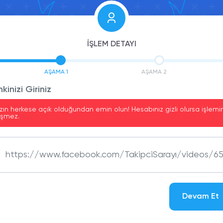
İŞLEM DETAYI
AŞAMA 1
AŞAMA 2
kinizi Giriniz
zın herkese açık olduğundan emin olun! Hesabınız gizli olursa işlemin
eşmez.
Devam Et