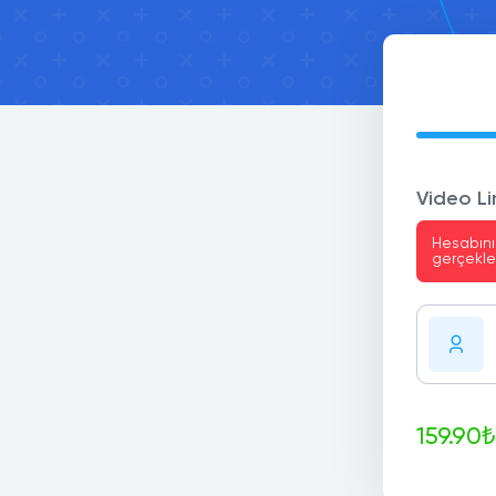
Video Lin
Hesabını
gerçekl
159.90₺