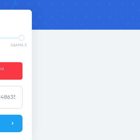
AŞAMA 3
iz