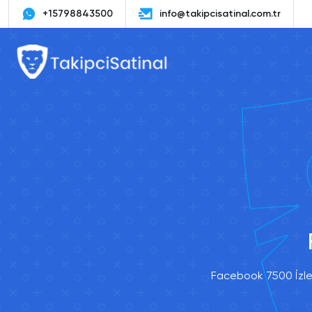
+15798843500
info@takipcisatinal.com.tr
Facebook 7500 İzlen