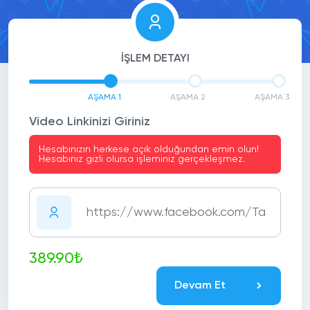
İŞLEM DETAYI
AŞAMA 1
AŞAMA 2
AŞAMA 3
Video Linkinizi Giriniz
Hesabınızın herkese açık olduğundan emin olun!
Hesabınız gizli olursa işleminiz gerçekleşmez.
389.90₺
Devam Et