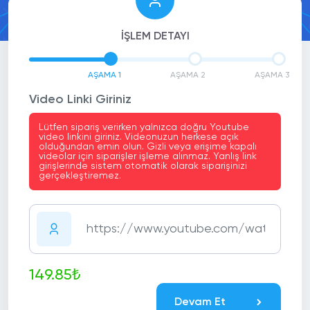
İŞLEM DETAYI
AŞAMA 1
AŞAMA 2
AŞAMA 3
Video Linki Giriniz
Lütfen sipariş verirken yalnızca doğru Youtube
video linkini giriniz. Videonuzun herkese açık
olduğundan emin olun. Gizli veya erişime kapalı
videolar için siparişler işleme alınmaz. Yanlış link
girişlerinde sistem otomatik olarak siparişinizi
gerçekleştiremez.
149.85₺
Devam Et