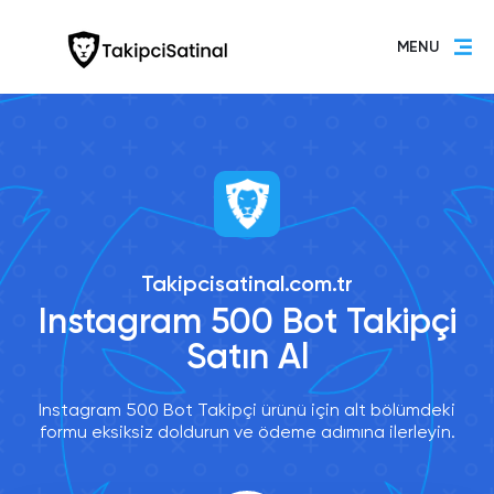
MENU
Takipcisatinal.com.tr
Instagram 500 Bot Takipçi
Satın Al
Instagram 500 Bot Takipçi ürünü için alt bölümdeki
formu eksiksiz doldurun ve ödeme adımına ilerleyin.