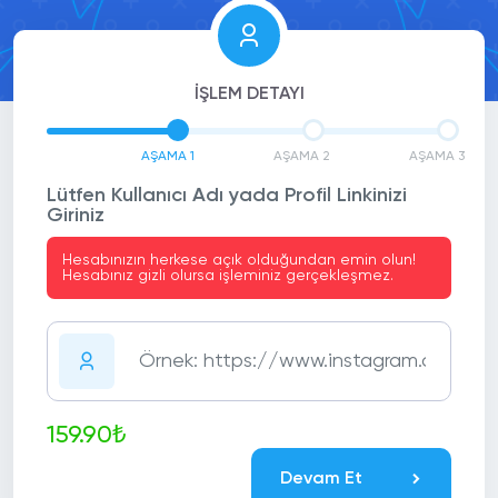
İŞLEM DETAYI
AŞAMA 1
AŞAMA 2
AŞAMA 3
Lütfen Kullanıcı Adı yada Profil Linkinizi
Giriniz
Hesabınızın herkese açık olduğundan emin olun!
Hesabınız gizli olursa işleminiz gerçekleşmez.
159.90₺
Devam Et