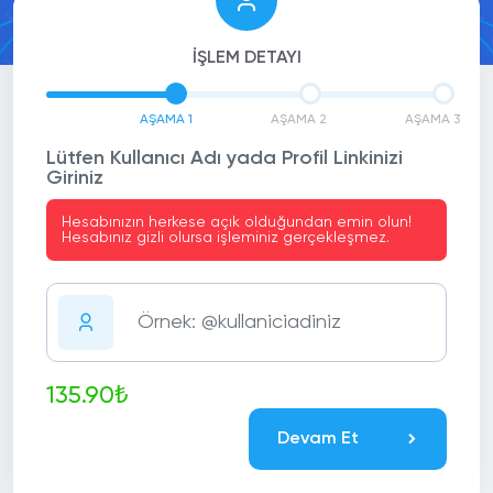
İŞLEM DETAYI
AŞAMA 1
AŞAMA 2
AŞAMA 3
Lütfen Kullanıcı Adı yada Profil Linkinizi
Giriniz
Hesabınızın herkese açık olduğundan emin olun!
Hesabınız gizli olursa işleminiz gerçekleşmez.
135.90₺
Devam Et