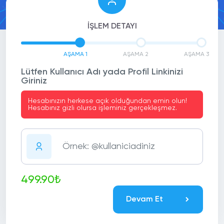
İŞLEM DETAYI
AŞAMA 1
AŞAMA 2
AŞAMA 3
Lütfen Kullanıcı Adı yada Profil Linkinizi
Giriniz
Hesabınızın herkese açık olduğundan emin olun!
Hesabınız gizli olursa işleminiz gerçekleşmez.
499.90₺
Devam Et